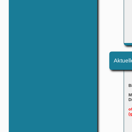
Aktuell
B
M
D
o
(