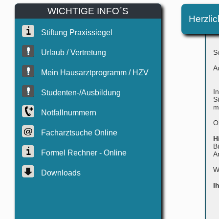
WICHTIGE INFO´S
Herzli
Stiftung Praxissiegel
Urlaub / Vertretung
S
A
Mein Hausarztprogramm / HZV
I
Studenten-/Ausbildung
S
m
Notfallnummern
O
Facharztsuche Online
H
B
Formel Rechner - Online
A
W
Downloads
I