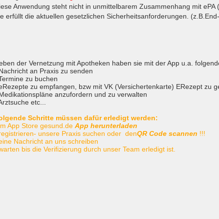
iese Anwendung steht nicht in unmittelbarem Zusammenhang mit ePA (e
ie erfüllt die aktuellen gesetzlichen Sicherheitsanforderungen. (z.B.En
eben der Vernetzung mit Apotheken haben sie mit der App u.a. folgende
 Nachricht an Praxis zu senden
 Termine zu buchen
 eRezepte zu empfangen, bzw mit VK (Versichertenkarte) ERezept zu g
 Medikationspläne anzufordern und zu verwalten
Arztsuche etc...
olgende Schritte müssen dafür erledigt werden:
 im App Store gesund.de
App herunterladen
registrieren
- unsere Praxis suchen oder den
QR Code scannen
!!!
 eine Nachricht an uns schreiben
 warten bis die Verifizierung durch unser Team erledigt ist.