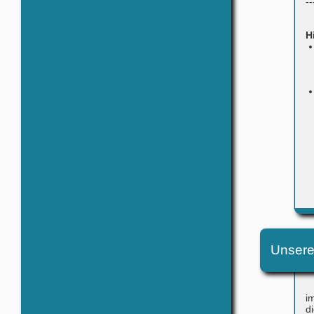
--
H
Unsere
i
d